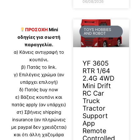
06/08/2026
ΠΡΟΣΟΧΗ
Mini
TOYS HOBBIES
AND ROBOT
οδηγίες για σωστή
παραγγελία.
α) Κάνεις αντιγραφή το
κουπόνι.
YF 3605
β) Πατάς το link.
RTR 1/64
γ) Επιλέγεις χρώμα (αν
2.4G 4WD
υπάρχει επιλογή)
Mini Drift
δ) Πατάς buy now
RC Car
ε) Βάζεις κουπόνι και
Truck
πατάς apply (αν υπάρχει)
Tractor
στ) Σβήνεις shipping
Support
insurance (αν πληρώνεις
App
με paypal δεν χρειάζεται)
Remote
και ότι άλλη χαζομάρα
Controlled