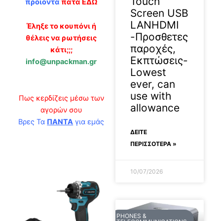
Touch
προϊόντα
πάτα ΕΔΩ
Screen USB
LANHDMI
Έληξε το κουπόνι ή
-Προσθετες
θέλεις να ρωτήσεις
παροχές,
κάτι;;;
Εκπτώσεις-
info@unpackman.gr
Lowest
ever, can
use with
Πως κερδίζεις μέσω των
allowance
αγορών σου
Βρες Τα
ΠΑΝΤΑ
για εμάς
ΔΕΊΤΕ
ΠΕΡΙΣΣΟΤΕΡΑ »
10/07/2026
PHONES &