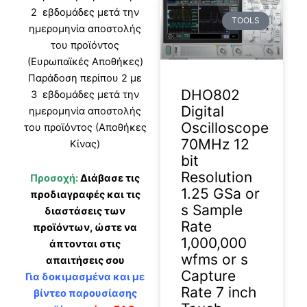
2 εβδομάδες μετά την
TOOLS
ημερομηνία αποστολής
του προϊόντος
(Ευρωπαϊκές Αποθήκες)
Παράδοση περίπου 2 με
DHO802
3 εβδομάδες μετά την
Digital
ημερομηνία αποστολής
Oscilloscope
του προϊόντος (Αποθήκες
70MHz 12
Κίνας)
bit
Resolution
Προσοχή:
Διάβασε τις
1.25 GSa or
προδιαγραφές και τις
s Sample
διαστάσεις των
Rate
προϊόντων, ώστε να
1,000,000
άπτονται στις
wfms or s
απαιτήσεις σου
Capture
Για δοκιμασμένα και με
Rate 7 inch
βίντεο παρουσίασης