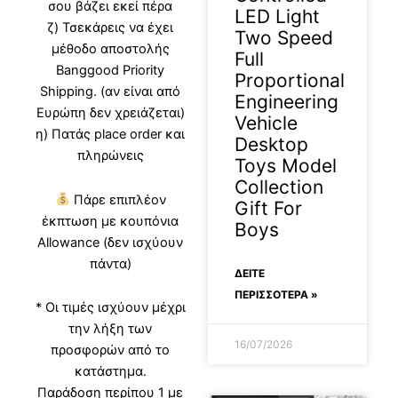
σου βάζει εκεί πέρα
LED Light
ζ) Τσεκάρεις να έχει
Two Speed
μέθοδο αποστολής
Full
Banggood Priority
Proportional
Shipping. (αν είναι από
Engineering
Ευρώπη δεν χρειάζεται)
Vehicle
η) Πατάς place order και
Desktop
πληρώνεις
Toys Model
Collection
Πάρε επιπλέον
Gift For
έκπτωση με κουπόνια
Boys
Allowance (δεν ισχύουν
πάντα)
ΔΕΊΤΕ
ΠΕΡΙΣΣΟΤΕΡΑ »
* Οι τιμές ισχύουν μέχρι
την λήξη των
16/07/2026
προσφορών από το
κατάστημα.
Παράδοση περίπου 1 με