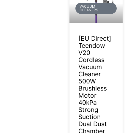
VACUUM
CLEANERS
[EU Direct]
Teendow
V20
Cordless
Vacuum
Cleaner
500W
Brushless
Motor
40kPa
Strong
Suction
Dual Dust
Chamber