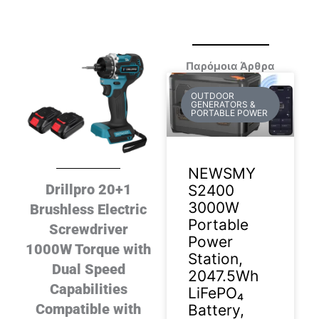
Παρόμοια Άρθρα
OUTDOOR
GENERATORS &
PORTABLE POWER
NEWSMY
Drillpro 20+1
S2400
3000W
Brushless Electric
Portable
Screwdriver
Power
1000W Torque with
Station,
Dual Speed
2047.5Wh
Capabilities
LiFePO₄
Compatible with
Battery,