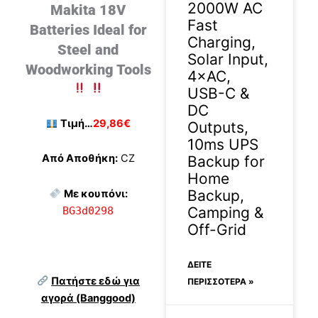
2000W AC
Makita 18V
Fast
Batteries Ideal for
Charging,
Steel and
Solar Input,
Woodworking Tools
4×AC,
USB-C &
DC
Τιμή…
29,86€
Outputs,
10ms UPS
Από Αποθήκη:
CZ
Backup for
Home
Backup,
Με κουπόνι:
Camping &
BG3d0298
Off-Grid
ΔΕΊΤΕ
Πατήστε εδώ για
ΠΕΡΙΣΣΟΤΕΡΑ »
αγορά (Banggood)