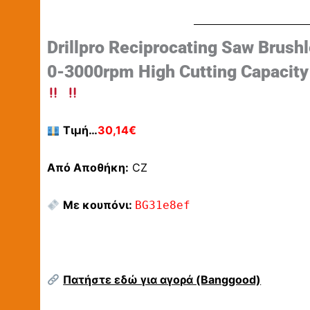
Drillpro Reciprocating Saw Brus
0-3000rpm High Cutting Capacity 
Τιμή…
30,14€
Από Αποθήκη:
CZ
Με κουπόνι:
BG31e8ef
Πατήστε εδώ για αγορά (Banggood)