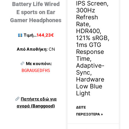
IPS Screen,
Battery Life Wired
300Hz
E sports on Ear
Refresh
Gamer Headphones
Rate,
HDR400,
Τιμή…
144,23€
121% sRGB,
1ms GTG
Από Αποθήκη:
CN
Response
Time,
Με κουπόνι:
Adaptive-
BGRAUGEDFHS
Sync,
Hardware
Low Blue
Light
Πατήστε εδώ για
αγορά (Banggood)
ΔΕΊΤΕ
ΠΕΡΙΣΣΟΤΕΡΑ »