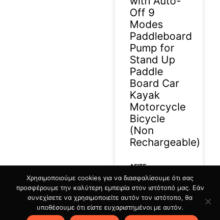
with Auto-
Off 9
Modes
Paddleboard
Pump for
Stand Up
Paddle
Board Car
Kayak
Motorcycle
Bicycle
(Non
Rechargeable)
ΔΕΊΤΕ
Χρησιμοποιούμε cookies για να διασφαλίσουμε ότι σας
ΠΕΡΙΣΣΟΤΕΡΑ »
προσφέρουμε την καλύτερη εμπειρία στον ιστότοπό μας. Εάν
συνεχίσετε να χρησιμοποιείτε αυτόν τον ιστότοπο, θα
13/07/2026
υποθέσουμε ότι είστε ευχαριστημένοι με αυτόν.