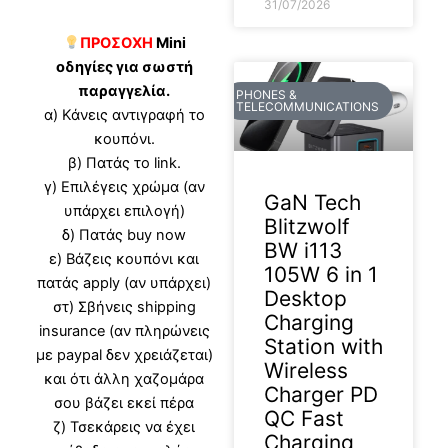
31/07/2026
ΠΡΟΣΟΧΗ
Mini
οδηγίες για σωστή
παραγγελία.
PHONES &
TELECOMMUNICATIONS
α) Κάνεις αντιγραφή το
κουπόνι.
β) Πατάς το link.
γ) Επιλέγεις χρώμα (αν
GaN Tech
υπάρχει επιλογή)
Blitzwolf
δ) Πατάς buy now
BW i113
ε) Βάζεις κουπόνι και
105W 6 in 1
πατάς apply (αν υπάρχει)
Desktop
στ) Σβήνεις shipping
Charging
insurance (αν πληρώνεις
Station with
με paypal δεν χρειάζεται)
Wireless
και ότι άλλη χαζομάρα
Charger PD
σου βάζει εκεί πέρα
QC Fast
ζ) Τσεκάρεις να έχει
Charging