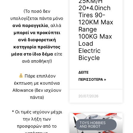
25KM/H
20*4.0inch
(Το ποσό δεν
Tires 90-
υπολογίζεται πάντα μόνο
120KM Max
ανά παραγγελία
, αλλά
Range
μπορεί να προκύπτει
100KG Max
ανά διαφορετική
Load
κατηγορία προϊόντος
Electric
μέσα στο ίδιο δέμα
είτε
Bicycle
ανά αποθήκη!)
ΔΕΊΤΕ
Πάρε επιπλέον
ΠΕΡΙΣΣΟΤΕΡΑ »
έκπτωση με κουπόνια
Allowance (δεν ισχύουν
20/07/2026
πάντα)
* Οι τιμές ισχύουν μέχρι
την λήξη των
TOYS HOBBIES
προσφορών από το
AND ROBOT