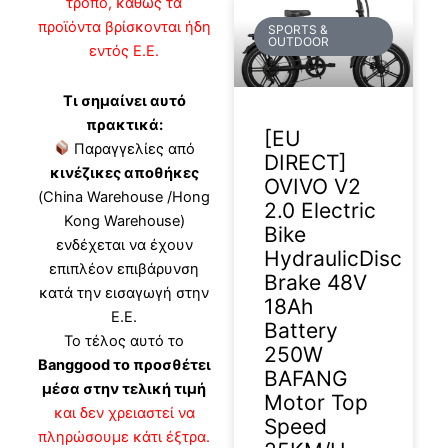
τρόπο, καθώς τα
προϊόντα βρίσκονται ήδη
SPORTS &
OUTDOOR
εντός Ε.Ε.
Τι σημαίνει αυτό
πρακτικά:
[EU
Παραγγελίες από
DIRECT]
κινέζικες αποθήκες
OVIVO V2
(China Warehouse /Hong
2.0 Electric
Kong Warehouse)
Bike
ενδέχεται να έχουν
HydraulicDisc
επιπλέον επιβάρυνση
Brake 48V
κατά την εισαγωγή στην
18Ah
Ε.Ε.
Battery
Το τέλος αυτό το
250W
Banggood το προσθέτει
BAFANG
μέσα στην τελική τιμή
Motor Top
και δεν χρειαστεί να
Speed
πληρώσουμε κάτι έξτρα.