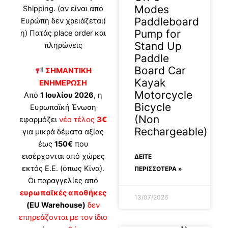
Modes
Shipping. (αν είναι από
Paddleboard
Ευρώπη δεν χρειάζεται)
Pump for
η) Πατάς place order και
Stand Up
πληρώνεις
Paddle
Board Car
ΣΗΜΑΝΤΙΚΗ
Kayak
ΕΝΗΜΕΡΩΣΗ
Motorcycle
Από
1 Ιουλίου 2026
, η
Bicycle
Ευρωπαϊκή Ένωση
(Non
εφαρμόζει
νέο τέλος
3€
Rechargeable)
για μικρά δέματα αξίας
έως
150€
που
εισέρχονται από χώρες
ΔΕΊΤΕ
εκτός Ε.Ε. (όπως Κίνα).
ΠΕΡΙΣΣΟΤΕΡΑ »
Οι παραγγελίες από
ευρωπαϊκές αποθήκες
13/07/2026
(EU Warehouse)
δεν
επηρεάζονται με τον ίδιο