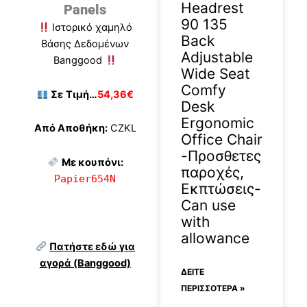
Headrest
Panels
90 135
Ιστορικό χαμηλό
Back
Βάσης Δεδομένων
Adjustable
Banggood
Wide Seat
Comfy
Σε
Τιμή…
54,36€
Desk
Ergonomic
Από Αποθήκη:
CZKL
Office Chair
-Προσθετες
Με κουπόνι:
παροχές,
Papier654N
Εκπτώσεις-
Can use
with
allowance
Πατήστε εδώ για
αγορά (Banggood)
ΔΕΊΤΕ
ΠΕΡΙΣΣΟΤΕΡΑ »