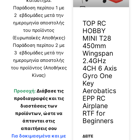
κατάστημα.
Παράδοση περίπου 1 με
2 εβδομάδες μετά την
TOP RC
ημερομηνία αποστολής
HOBBY
του προϊόντος
MINI T28
(Ευρωπαϊκές Αποθήκες)
450mm
Παράδοση περίπου 2 με
Wingspan
3 εβδομάδες μετά την
2.4GHz
ημερομηνία αποστολής
4CH 6 Axis
του προϊόντος (Αποθήκες
Gyro One
Κίνας)
Key
Aerobatics
Προσοχή:
Διάβασε τις
EPP RC
προδιαγραφές και τις
Airplane
διαστάσεις των
RTF for
προϊόντων, ώστε να
Beginners
άπτονται στις
απαιτήσεις σου
Για δοκιμασμένα και με
ΔΕΊΤΕ