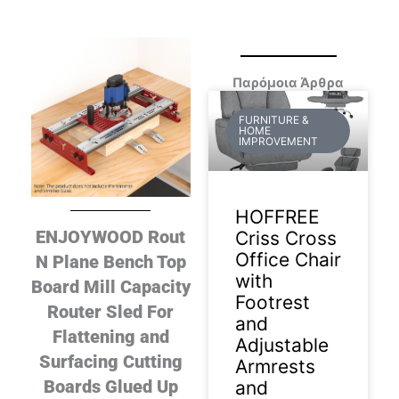
Παρόμοια Άρθρα
FURNITURE &
HOME
IMPROVEMENT
HOFFREE
ENJOYWOOD Rout
Criss Cross
Office Chair
N Plane Bench Top
with
Board Mill Capacity
Footrest
Router Sled For
and
Flattening and
Adjustable
Surfacing Cutting
Armrests
Boards Glued Up
and