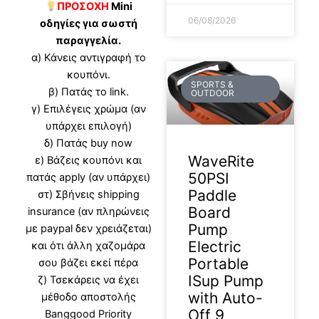
ΠΡΟΣΟΧΗ
Mini
06/08/2026
οδηγίες για σωστή
παραγγελία.
α) Κάνεις αντιγραφή το
κουπόνι.
SPORTS &
β) Πατάς το link.
OUTDOOR
γ) Επιλέγεις χρώμα (αν
υπάρχει επιλογή)
δ) Πατάς buy now
WaveRite
ε) Βάζεις κουπόνι και
50PSI
πατάς apply (αν υπάρχει)
Paddle
στ) Σβήνεις shipping
Board
insurance (αν πληρώνεις
Pump
με paypal δεν χρειάζεται)
Electric
και ότι άλλη χαζομάρα
Portable
σου βάζει εκεί πέρα
ISup Pump
ζ) Τσεκάρεις να έχει
with Auto-
μέθοδο αποστολής
Off 9
Banggood Priority