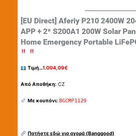
[EU Direct] Aferiy P210 2400W 2
APP + 2* S200A1 200W Solar Pan
Home Emergency Portable LiFePO
Τιμή…
1.004,09€
Από Αποθήκη:
CZ
Με κουπόνι:
BGCMP1129
Πατήστε εδώ για αγορά (Banggood)