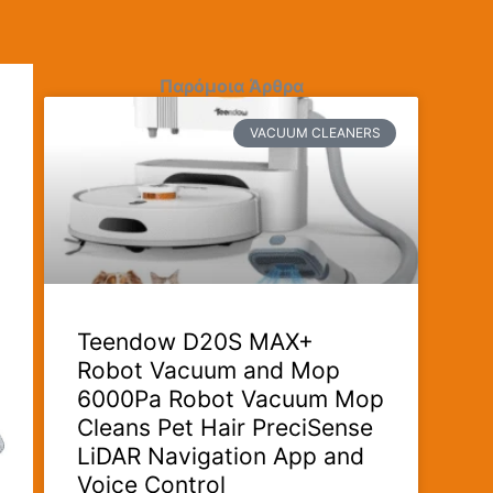
Παρόμοια Άρθρα
VACUUM CLEANERS
Teendow D20S MAX+
Robot Vacuum and Mop
6000Pa Robot Vacuum Mop
Cleans Pet Hair PreciSense
LiDAR Navigation App and
Voice Control