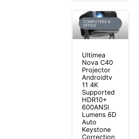
COMPUTERS &
OFFICE
Ultimea
Nova C40
Projector
Androidtv
11 4K
Supported
HDR10+
600ANSI
Lumens 6D
Auto
Keystone
Correction