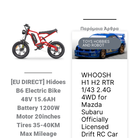
Παρόμοια Άρθρα
TOYS HOBBIES
AND ROBOT
WHOOSH
[EU DIRECT] Hidoes
H1 H2 RTR
1/43 2.4G
B6 Electric Bike
4WD for
48V 15.6AH
Mazda
Battery 1200W
Subaru
Motor 20inches
Officially
Tires 35-40KM
Licensed
Max Mileage
Drift RC Car