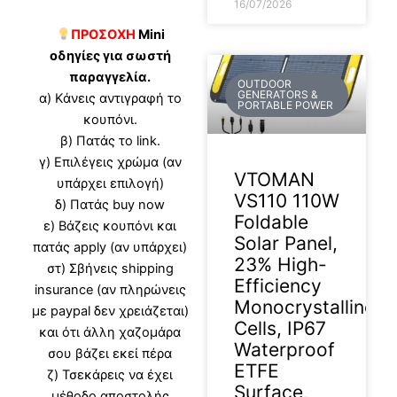
16/07/2026
ΠΡΟΣΟΧΗ
Mini
οδηγίες για σωστή
παραγγελία.
OUTDOOR
GENERATORS &
α) Κάνεις αντιγραφή το
PORTABLE POWER
κουπόνι.
β) Πατάς το link.
γ) Επιλέγεις χρώμα (αν
VTOMAN
υπάρχει επιλογή)
VS110 110W
δ) Πατάς buy now
Foldable
ε) Βάζεις κουπόνι και
Solar Panel,
πατάς apply (αν υπάρχει)
23% High-
στ) Σβήνεις shipping
Efficiency
insurance (αν πληρώνεις
Monocrystalline
με paypal δεν χρειάζεται)
Cells, IP67
και ότι άλλη χαζομάρα
Waterproof
σου βάζει εκεί πέρα
ETFE
ζ) Τσεκάρεις να έχει
Surface,
μέθοδο αποστολής