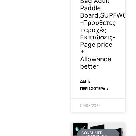
Bag Adult
Paddle
Board,SUPFW08C
-Προσθετες
παροχές,
Εκπτώσεις-
Page price
+
Allowance
better
ΔΕΊΤΕ
ΠΕΡΙΣΣΟΤΕΡΑ »
06/08/2026
CONSUMER