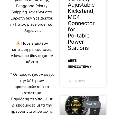
Adjustable
Banggood Priority
Kickstand,
Shipping. (αν είναι από
MC4
Ευρώπη δεν χρειάζεται)
Connector
η) Πατάς place order και
for
πληρώνεις
Portable
Power
Πάρε επιπλέον
Stations
έκπτωση με κουπόνια
Allowance (δεν ισχύουν
ΔΕΊΤΕ
πάντα)
ΠΕΡΙΣΣΟΤΕΡΑ »
* Οι τιμές ισχύουν μέχρι
την λήξη των
31/07/2026
προσφορών από το
κατάστημα.
Παράδοση περίπου 1 με
WATCH
2 εβδομάδες μετά την
ημερομηνία αποστολής