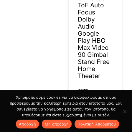
ToF Auto
Focus
Dolby
Audio
Google
Play HBO
Max Video
90 Gimbal
Stand Free
Home
Theater
ΔΕΊΤΕ
Χρησιμοποιούμε cookies για να διασφαλίσουμε ότι σας
ΠΕΡΙΣΣΟΤΕΡΑ »
προσφέρουμε την καλύτερη εμπειρία στον ιστότοπό μας. Εάν
συνεχίσετε να χρησιμοποιείτε αυτόν τον ιστότοπο, θα
16/07/2026
υποθέσουμε ότι είστε ευχαριστημένοι με αυτόν.
Αποδοχή
Μη αποδοχή
Πολιτική Aπορρήτου