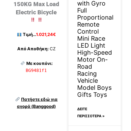
with Gyro
150KG Max Load
Full
Electric Bicycle
Proportional
Remote
Control
Τιμή…
1.021,24€
Mini Race
LED Light
Από Αποθήκη:
CZ
High-Speed
Motor On-
Με κουπόνι:
Road
BG9481f1
Racing
Vehicle
Model Boys
Gifts Toys
Πατήστε εδώ για
αγορά (Banggood)
ΔΕΊΤΕ
ΠΕΡΙΣΣΟΤΕΡΑ »