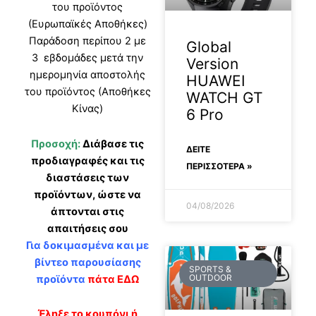
του προϊόντος
(Ευρωπαϊκές Αποθήκες)
Παράδοση περίπου 2 με
Global
3 εβδομάδες μετά την
Version
ημερομηνία αποστολής
HUAWEI
του προϊόντος (Αποθήκες
WATCH GT
Κίνας)
6 Pro
Προσοχή:
Διάβασε τις
ΔΕΊΤΕ
προδιαγραφές και τις
ΠΕΡΙΣΣΟΤΕΡΑ »
διαστάσεις των
προϊόντων, ώστε να
04/08/2026
άπτονται στις
απαιτήσεις σου
Για δοκιμασμένα και με
βίντεο παρουσίασης
SPORTS &
OUTDOOR
προϊόντα
πάτα ΕΔΩ
Έληξε το κουπόνι ή