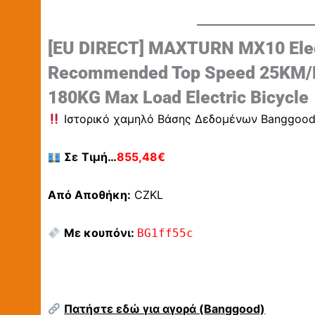
[EU DIRECT] MAXTURN MX10 Elec
Recommended Top Speed 25KM/H
180KG Max Load Electric Bicycle
Ιστορικό χαμηλό Βάσης Δεδομένων Banggoo
Σε
Τιμή…
855,48€
Από Αποθήκη:
CZKL
Με κουπόνι:
BG1ff55c
Πατήστε εδώ για αγορά (Banggood)