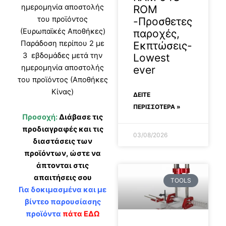
ημερομηνία αποστολής
ROM
του προϊόντος
-Προσθετες
(Ευρωπαϊκές Αποθήκες)
παροχές,
Παράδοση περίπου 2 με
Εκπτώσεις-
3 εβδομάδες μετά την
Lowest
ημερομηνία αποστολής
ever
του προϊόντος (Αποθήκες
Κίνας)
ΔΕΊΤΕ
ΠΕΡΙΣΣΟΤΕΡΑ »
Προσοχή:
Διάβασε τις
προδιαγραφές και τις
03/08/2026
διαστάσεις των
προϊόντων, ώστε να
άπτονται στις
απαιτήσεις σου
TOOLS
Για δοκιμασμένα και με
βίντεο παρουσίασης
προϊόντα
πάτα ΕΔΩ