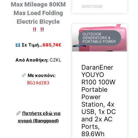
Max Mileage 80KM
30/07/2026
Max Load Folding
Electric Bicycle
OUTDOOR
GENERATORS &
PORTABLE POWER
Σε
Τιμή…
685,74€
Από Αποθήκη:
CZKL
DaranEner
YOUYO
Με κουπόνι:
R100 100W
BG14d283
Portable
Power
Station, 4x
USB, 1x DC
Πατήστε εδώ για
and 2x AC
αγορά (Banggood)
Ports,
89.6Wh