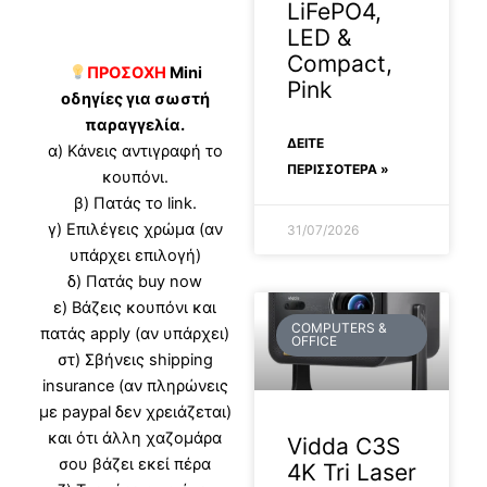
LiFePO4,
LED &
Compact,
ΠΡΟΣΟΧΗ
Mini
Pink
οδηγίες για σωστή
παραγγελία.
ΔΕΊΤΕ
α) Κάνεις αντιγραφή το
ΠΕΡΙΣΣΟΤΕΡΑ »
κουπόνι.
β) Πατάς το link.
γ) Επιλέγεις χρώμα (αν
31/07/2026
υπάρχει επιλογή)
δ) Πατάς buy now
ε) Βάζεις κουπόνι και
COMPUTERS &
πατάς apply (αν υπάρχει)
OFFICE
στ) Σβήνεις shipping
insurance (αν πληρώνεις
με paypal δεν χρειάζεται)
και ότι άλλη χαζομάρα
Vidda C3S
σου βάζει εκεί πέρα
4K Tri Laser