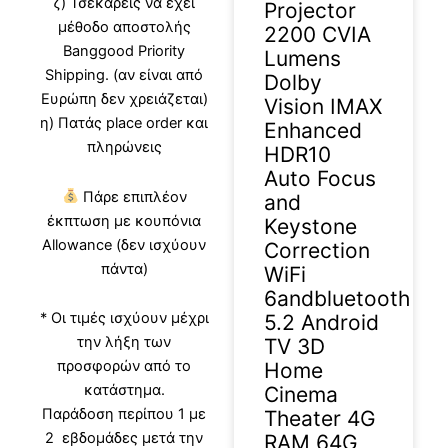
ζ) Τσεκάρεις να έχει
Projector
μέθοδο αποστολής
2200 CVIA
Banggood Priority
Lumens
Shipping. (αν είναι από
Dolby
Ευρώπη δεν χρειάζεται)
Vision IMAX
η) Πατάς place order και
Enhanced
πληρώνεις
HDR10
Auto Focus
Πάρε επιπλέον
and
έκπτωση με κουπόνια
Keystone
Allowance (δεν ισχύουν
Correction
πάντα)
WiFi
6andbluetooth
* Οι τιμές ισχύουν μέχρι
5.2 Android
την λήξη των
TV 3D
προσφορών από το
Home
κατάστημα.
Cinema
Παράδοση περίπου 1 με
Theater 4G
2 εβδομάδες μετά την
RAM 64G