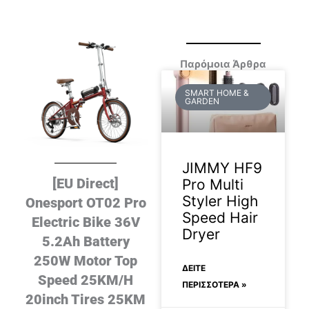
Παρόμοια Άρθρα
SMART HOME &
GARDEN
JIMMY HF9
[EU Direct]
Pro Multi
Styler High
Onesport OT02 Pro
Speed Hair
Electric Bike 36V
Dryer
5.2Ah Battery
250W Motor Top
ΔΕΊΤΕ
Speed 25KM/H
ΠΕΡΙΣΣΟΤΕΡΑ »
20inch Tires 25KM