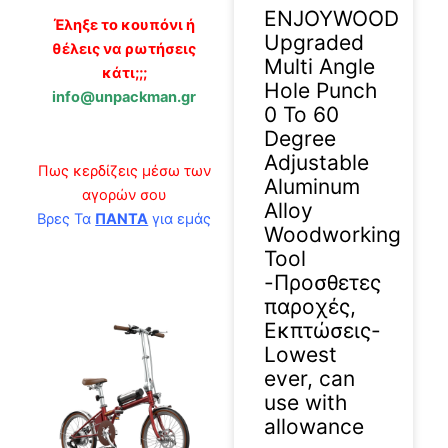
ENJOYWOOD
Έληξε το κουπόνι ή
Upgraded
θέλεις να ρωτήσεις
Multi Angle
κάτι;;;
Hole Punch
info@unpackman.gr
0 To 60
Degree
Adjustable
Πως κερδίζεις μέσω των
Aluminum
αγορών σου
Alloy
Βρες Τα
ΠΑΝΤΑ
για εμάς
Woodworking
Tool
-Προσθετες
παροχές,
Εκπτώσεις-
Lowest
ever, can
use with
allowance