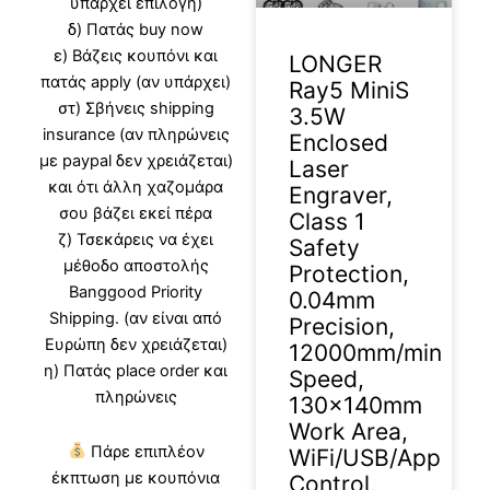
υπάρχει επιλογή)
δ) Πατάς buy now
ε) Βάζεις κουπόνι και
LONGER
πατάς apply (αν υπάρχει)
Ray5 MiniS
στ) Σβήνεις shipping
3.5W
insurance (αν πληρώνεις
Enclosed
με paypal δεν χρειάζεται)
Laser
και ότι άλλη χαζομάρα
Engraver,
σου βάζει εκεί πέρα
Class 1
ζ) Τσεκάρεις να έχει
Safety
μέθοδο αποστολής
Protection,
Banggood Priority
0.04mm
Shipping. (αν είναι από
Precision,
Ευρώπη δεν χρειάζεται)
12000mm/min
η) Πατάς place order και
Speed,
πληρώνεις
130×140mm
Work Area,
Πάρε επιπλέον
WiFi/USB/App
έκπτωση με κουπόνια
Control,