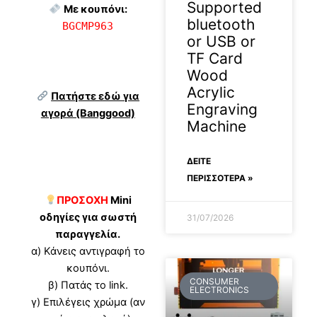
Supported
Με κουπόνι:
bluetooth
BGCMP963
or USB or
TF Card
Wood
Acrylic
Πατήστε εδώ για
Engraving
αγορά (Banggood)
Machine
ΔΕΊΤΕ
ΠΕΡΙΣΣΟΤΕΡΑ »
ΠΡΟΣΟΧΗ
Mini
οδηγίες για σωστή
31/07/2026
παραγγελία.
α) Κάνεις αντιγραφή το
κουπόνι.
CONSUMER
β) Πατάς το link.
ELECTRONICS
γ) Επιλέγεις χρώμα (αν