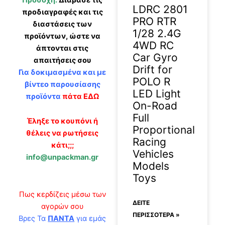
LDRC 2801
προδιαγραφές και τις
PRO RTR
διαστάσεις των
1/28 2.4G
προϊόντων, ώστε να
4WD RC
άπτονται στις
Car Gyro
απαιτήσεις σου
Drift for
Για δοκιμασμένα και με
POLO R
βίντεο παρουσίασης
LED Light
προϊόντα
πάτα ΕΔΩ
On-Road
Full
Έληξε το κουπόνι ή
Proportional
θέλεις να ρωτήσεις
Racing
κάτι;;;
Vehicles
info@unpackman.gr
Models
Toys
Πως κερδίζεις μέσω των
ΔΕΊΤΕ
αγορών σου
ΠΕΡΙΣΣΟΤΕΡΑ »
Βρες Τα
ΠΑΝΤΑ
για εμάς