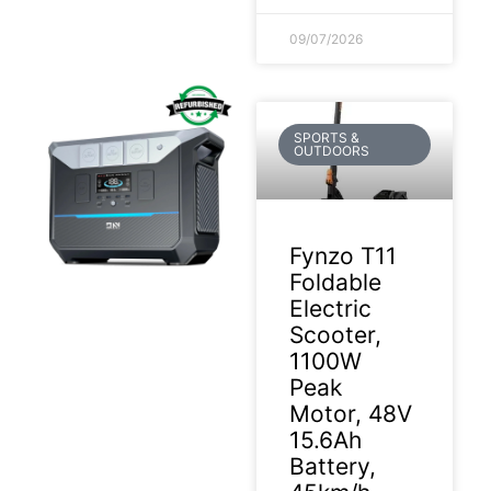
09/07/2026
SPORTS &
OUTDOORS
Fynzo T11
Foldable
Electric
Scooter,
1100W
Peak
Motor, 48V
15.6Ah
Battery,