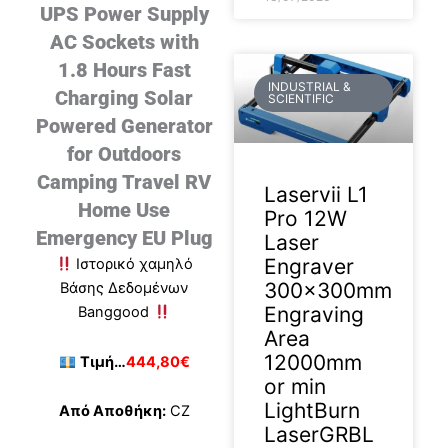
UPS Power Supply
AC Sockets with
1.8 Hours Fast
INDUSTRIAL &
Charging Solar
SCIENTIFIC
Powered Generator
for Outdoors
Camping Travel RV
Laservii L1
Home Use
Pro 12W
Emergency EU Plug
Laser
Engraver
Ιστορικό χαμηλό
300x300mm
Βάσης Δεδομένων
Engraving
Banggood
Area
12000mm
Τιμή…
444,80€
or min
LightBurn
Από Αποθήκη:
CZ
LaserGRBL