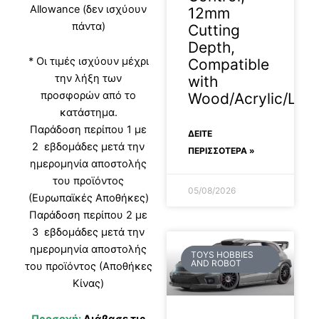
Allowance (δεν ισχύουν
12mm
πάντα)
Cutting
Depth,
* Οι τιμές ισχύουν μέχρι
Compatible
την λήξη των
with
προσφορών από το
Wood/Acrylic/Leat
κατάστημα.
Παράδοση περίπου 1 με
ΔΕΊΤΕ
2 εβδομάδες μετά την
ΠΕΡΙΣΣΟΤΕΡΑ »
ημερομηνία αποστολής
του προϊόντος
05/08/2026
(Ευρωπαϊκές Αποθήκες)
Παράδοση περίπου 2 με
3 εβδομάδες μετά την
ημερομηνία αποστολής
TOYS HOBBIES
AND ROBOT
του προϊόντος (Αποθήκες
Κίνας)
Προσοχή:
Διάβασε τις