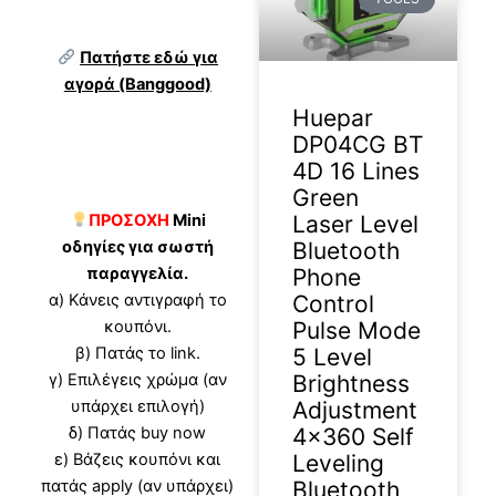
Πατήστε εδώ για
αγορά (Banggood)
Huepar
DP04CG BT
4D 16 Lines
Green
ΠΡΟΣΟΧΗ
Mini
Laser Level
οδηγίες για σωστή
Bluetooth
παραγγελία.
Phone
α) Κάνεις αντιγραφή το
Control
κουπόνι.
Pulse Mode
β) Πατάς το link.
5 Level
γ) Επιλέγεις χρώμα (αν
Brightness
υπάρχει επιλογή)
Adjustment
δ) Πατάς buy now
4×360 Self
ε) Βάζεις κουπόνι και
Leveling
πατάς apply (αν υπάρχει)
Bluetooth