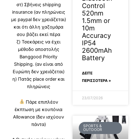
στ) Σβήνεις shipping
Control
insurance (αν πληρώνεις
520nm
με paypal δεν χρειάζεται)
1.5mm or
και ότι άλλη χαζομάρα
10m
σου βάζει εκεί πέρα
Accuracy
ζ) Τσεκάρεις να έχει
IP54
μέθοδο αποστολής
2600mAh
Banggood Priority
Battery
Shipping. (αν είναι από
Ευρώπη δεν χρειάζεται)
ΔΕΊΤΕ
η) Πατάς place order και
ΠΕΡΙΣΣΟΤΕΡΑ »
πληρώνεις
23/07/2026
Πάρε επιπλέον
έκπτωση με κουπόνια
Allowance (δεν ισχύουν
πάντα)
SPORTS &
OUTDOOR