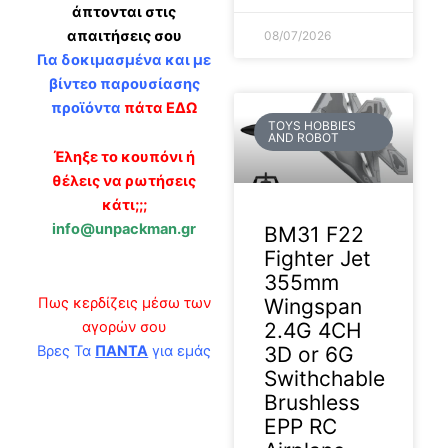
άπτονται στις
απαιτήσεις σου
08/07/2026
Για δοκιμασμένα και με
βίντεο παρουσίασης
προϊόντα
πάτα ΕΔΩ
TOYS HOBBIES
AND ROBOT
Έληξε το κουπόνι ή
θέλεις να ρωτήσεις
κάτι;;;
info@unpackman.gr
BM31 F22
Fighter Jet
355mm
Πως κερδίζεις μέσω των
Wingspan
αγορών σου
2.4G 4CH
Βρες Τα
ΠΑΝΤΑ
για εμάς
3D or 6G
Swithchable
Brushless
EPP RC