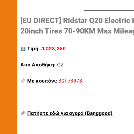
[EU DIRECT] Ridstar Q20 Electri
20inch Tires 70-90KM Max Mileag
Τιμή…
1.023,25€
Από Αποθήκη:
CZ
Με κουπόνι:
BGfe8078
Πατήστε εδώ για αγορά (Banggood)