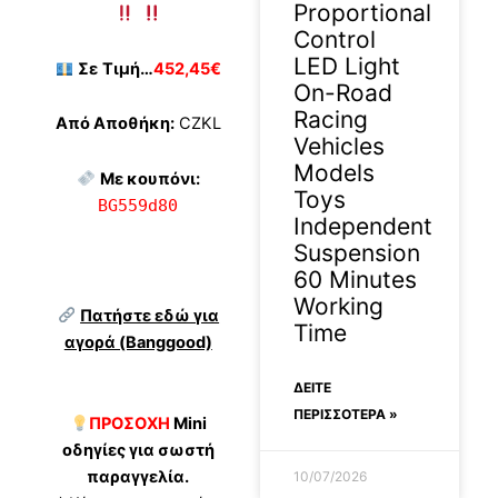
Proportional
Control
LED Light
Σε
Τιμή…
452,45€
On-Road
Racing
Από Αποθήκη:
CZKL
Vehicles
Models
Με κουπόνι:
Toys
BG559d80
Independent
Suspension
60 Minutes
Working
Πατήστε εδώ για
Time
αγορά (Banggood)
ΔΕΊΤΕ
ΠΕΡΙΣΣΟΤΕΡΑ »
ΠΡΟΣΟΧΗ
Mini
οδηγίες για σωστή
παραγγελία.
10/07/2026