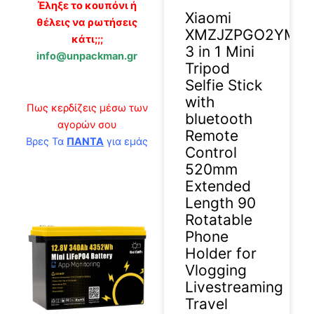
Έληξε το κουπόνι ή
Xiaomi
θέλεις να ρωτήσεις
XMZJZPGO2YM
κάτι;;;
3 in 1 Mini
info@unpackman.gr
Tripod
Selfie Stick
with
Πως κερδίζεις μέσω των
bluetooth
αγορών σου
Remote
Βρες Τα
ΠΑΝΤΑ
για εμάς
Control
520mm
Extended
Length 90
Rotatable
Phone
Holder for
Vlogging
Livestreaming
Travel