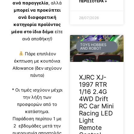
ΠΕΡΙΣΣΟΤΕΡΑ »
ανά παραγγελία
, αλλά
μπορεί να προκύπτει
ανά διαφορετική
28/07/2026
κατηγορία προϊόντος
μέσα στο ίδιο δέμα
είτε
ανά αποθήκη!)
TOYS HOBBIES
AND ROBOT
Πάρε επιπλέον
έκπτωση με κουπόνια
Allowance (δεν ισχύουν
πάντα)
XJRC XJ-
1997 RTR
* Οι τιμές ισχύουν μέχρι
1/16 2.4G
την λήξη των
4WD Drift
προσφορών από το
RC Car Mini
κατάστημα.
Racing LED
Παράδοση περίπου 1 με
Light
2 εβδομάδες μετά την
Remote
ημερομηνία αποστολής