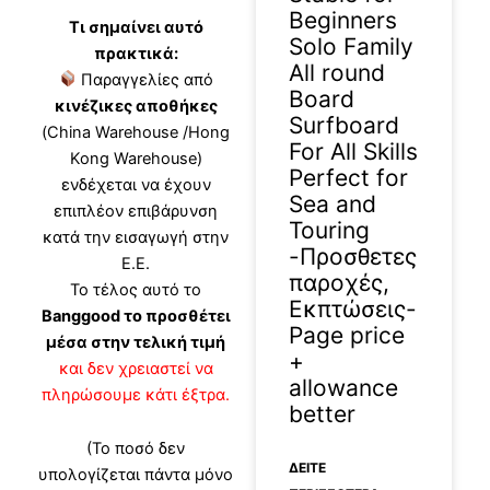
Beginners
Τι σημαίνει αυτό
Solo Family
πρακτικά:
All round
Παραγγελίες από
Board
κινέζικες αποθήκες
Surfboard
(China Warehouse /Hong
For All Skills
Kong Warehouse)
Perfect for
ενδέχεται να έχουν
Sea and
επιπλέον επιβάρυνση
Touring
κατά την εισαγωγή στην
-Προσθετες
Ε.Ε.
παροχές,
Το τέλος αυτό το
Εκπτώσεις-
Banggood το προσθέτει
Page price
μέσα στην τελική τιμή
+
και δεν χρειαστεί να
allowance
πληρώσουμε κάτι έξτρα.
better
(Το ποσό δεν
ΔΕΊΤΕ
υπολογίζεται πάντα μόνο