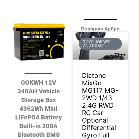
Παρόμοια Άρθρα
TOYS HOBBIES
AND ROBOT
Diatone
GOKWH 12V
MixGo
MG117 MG-
340AH Vehicle
2WD 1/43
Storage Box
2.4G RWD
4352Wh Mini
RC Car
LiFePO4 Battery
Optional
Built-in 200A
Differential
Bluetooth BMS
Gyro Full