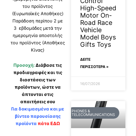
Control
του προϊόντος
High-Speed
(Ευρωπαϊκές Αποθήκες)
Motor On-
Παράδοση περίπου 2 με
Road Race
3 εβδομάδες μετά την
Vehicle
ημερομηνία αποστολής
Model Boys
του προϊόντος (Αποθήκες
Gifts Toys
Κίνας)
ΔΕΊΤΕ
Προσοχή:
Διάβασε τις
ΠΕΡΙΣΣΟΤΕΡΑ »
προδιαγραφές και τις
διαστάσεις των
16/07/2026
προϊόντων, ώστε να
άπτονται στις
απαιτήσεις σου
Για δοκιμασμένα και με
PHONES &
TELECOMMUNICATIONS
βίντεο παρουσίασης
προϊόντα
πάτα ΕΔΩ