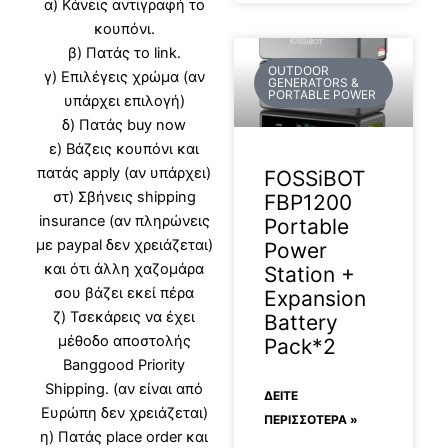
α) Κάνεις αντιγραφή το
κουπόνι.
β) Πατάς το link.
OUTDOOR
γ) Επιλέγεις χρώμα (αν
GENERATORS &
PORTABLE POWER
υπάρχει επιλογή)
δ) Πατάς buy now
ε) Βάζεις κουπόνι και
πατάς apply (αν υπάρχει)
FOSSiBOT
στ) Σβήνεις shipping
FBP1200
insurance (αν πληρώνεις
Portable
με paypal δεν χρειάζεται)
Power
και ότι άλλη χαζομάρα
Station +
σου βάζει εκεί πέρα
Expansion
ζ) Τσεκάρεις να έχει
Battery
μέθοδο αποστολής
Pack*2
Banggood Priority
Shipping. (αν είναι από
ΔΕΊΤΕ
Ευρώπη δεν χρειάζεται)
ΠΕΡΙΣΣΟΤΕΡΑ »
η) Πατάς place order και