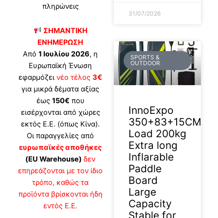
πληρώνεις
31/07/2026
ΣΗΜΑΝΤΙΚΗ
ΕΝΗΜΕΡΩΣΗ
Από
1 Ιουλίου 2026
, η
SPORTS &
OUTDOOR
Ευρωπαϊκή Ένωση
εφαρμόζει
νέο τέλος
3€
για μικρά δέματα αξίας
έως
150€
που
InnoExpo
εισέρχονται από χώρες
350+83+15CM
εκτός Ε.Ε. (όπως Κίνα).
Load 200kg
Οι παραγγελίες από
Extra long
ευρωπαϊκές αποθήκες
Inflarable
(EU Warehouse)
δεν
Paddle
επηρεάζονται με τον ίδιο
Board
τρόπο, καθώς τα
Large
προϊόντα βρίσκονται ήδη
Capacity
εντός Ε.Ε.
Stable for