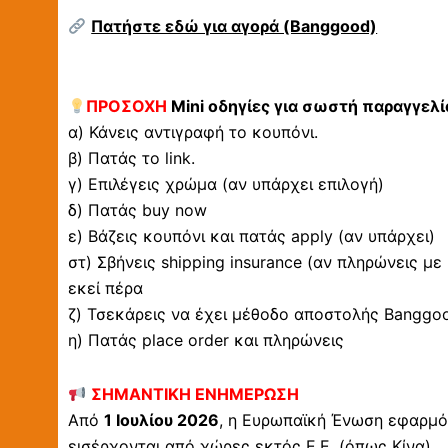
Πατήστε εδώ για αγορά (Banggood)
ΠΡΟΣΟΧΗ
Mini οδηγίες για σωστή παραγγελί
α) Κάνεις αντιγραφή το κουπόνι.
β) Πατάς το link.
γ) Επιλέγεις χρώμα (αν υπάρχει επιλογή)
δ) Πατάς buy now
ε) Βάζεις κουπόνι και πατάς apply (αν υπάρχει)
στ) Σβήνεις shipping insurance (αν πληρώνεις με
εκεί πέρα
ζ) Τσεκάρεις να έχει μέθοδο αποστολής Banggood 
η) Πατάς place order και πληρώνεις
ΣΗΜΑΝΤΙΚΗ ΕΝΗΜΕΡΩΣΗ
Από
1 Ιουλίου 2026
, η Ευρωπαϊκή Ένωση εφαρμό
εισέρχονται από χώρες εκτός Ε.Ε. (όπως Κίνα).