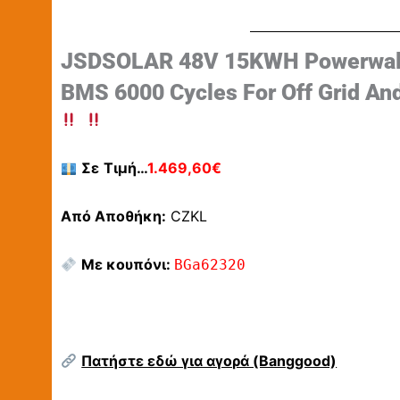
JSDSOLAR 48V 15KWH Powerwall Lo
BMS 6000 Cycles For Off Grid A
Σε
Τιμή…
1.469,60€
Από Αποθήκη:
CZKL
Με κουπόνι:
BGa62320
Πατήστε εδώ για αγορά (Banggood)