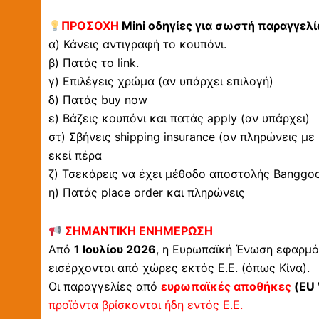
ΠΡΟΣΟΧΗ
Mini οδηγίες για σωστή παραγγελί
α) Κάνεις αντιγραφή το κουπόνι.
β) Πατάς το link.
γ) Επιλέγεις χρώμα (αν υπάρχει επιλογή)
δ) Πατάς buy now
ε) Βάζεις κουπόνι και πατάς apply (αν υπάρχει)
στ) Σβήνεις shipping insurance (αν πληρώνεις με
εκεί πέρα
ζ) Τσεκάρεις να έχει μέθοδο αποστολής Banggood 
η) Πατάς place order και πληρώνεις
ΣΗΜΑΝΤΙΚΗ ΕΝΗΜΕΡΩΣΗ
Από
1 Ιουλίου 2026
, η Ευρωπαϊκή Ένωση εφαρμό
εισέρχονται από χώρες εκτός Ε.Ε. (όπως Κίνα).
Οι παραγγελίες από
ευρωπαϊκές αποθήκες
(EU 
προϊόντα βρίσκονται ήδη εντός Ε.Ε.