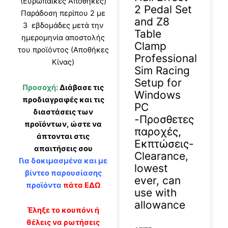
(Ευρωπαϊκές Αποθήκες)
2 Pedal Set
Παράδοση περίπου 2 με
and Z8
3 εβδομάδες μετά την
Table
ημερομηνία αποστολής
Clamp
του προϊόντος (Αποθήκες
Professional
Κίνας)
Sim Racing
Setup for
Προσοχή:
Διάβασε τις
Windows
προδιαγραφές και τις
PC
διαστάσεις των
-Προσθετες
προϊόντων, ώστε να
παροχές,
άπτονται στις
Εκπτώσεις-
απαιτήσεις σου
Clearance,
Για δοκιμασμένα και με
lowest
βίντεο παρουσίασης
ever, can
προϊόντα
πάτα ΕΔΩ
use with
allowance
Έληξε το κουπόνι ή
θέλεις να ρωτήσεις