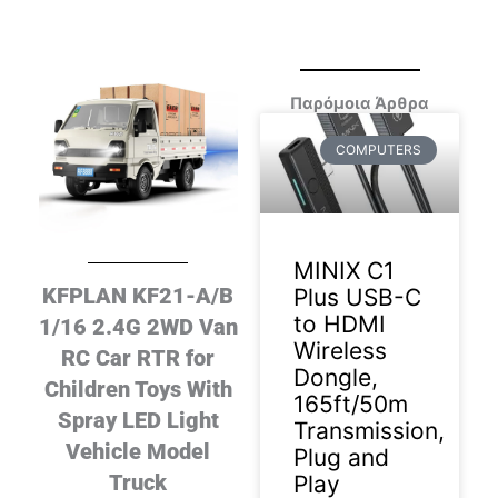
Παρόμοια Άρθρα
COMPUTERS
MINIX C1
KFPLAN KF21-A/B
Plus USB-C
to HDMI
1/16 2.4G 2WD Van
Wireless
RC Car RTR for
Dongle,
Children Toys With
165ft/50m
Spray LED Light
Transmission,
Vehicle Model
Plug and
Truck
Play