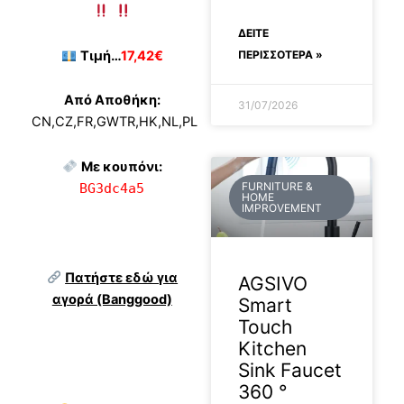
ΔΕΊΤΕ
ΠΕΡΙΣΣΟΤΕΡΑ »
Τιμή…
17,42€
Από Αποθήκη:
31/07/2026
CN,CZ,FR,GWTR,HK,NL,PL
Με κουπόνι:
FURNITURE &
BG3dc4a5
HOME
IMPROVEMENT
Πατήστε εδώ για
AGSIVO
αγορά (Banggood)
Smart
Touch
Kitchen
Sink Faucet
360 °