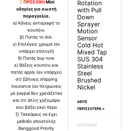
ΠΡΟΣΟΧΗ
Mini
Rotation
οδηγίες για σωστή
with Pull
παραγγελία.
Down
α) Κάνεις αντιγραφή το
Sprayer
κουπόνι.
Motion
β) Πατάς το link.
Sensor
γ) Επιλέγεις χρώμα (αν
Cold Hot
υπάρχει επιλογή)
Mixed Tap
δ) Πατάς buy now
SUS 304
ε) Βάζεις κουπόνι και
Stainless
πατάς apply (αν υπάρχει)
Steel
στ) Σβήνεις shipping
Brushed
insurance (αν πληρώνεις
Nickel
με paypal δεν χρειάζεται)
και ότι άλλη χαζομάρα
ΔΕΊΤΕ
σου βάζει εκεί πέρα
ΠΕΡΙΣΣΟΤΕΡΑ »
ζ) Τσεκάρεις να έχει
μέθοδο αποστολής
07/07/2026
Banggood Priority