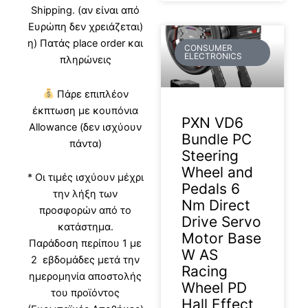
Shipping. (αν είναι από
Ευρώπη δεν χρειάζεται)
η) Πατάς place order και
CONSUMER
ELECTRONICS
πληρώνεις
Πάρε επιπλέον
έκπτωση με κουπόνια
PXN VD6
Allowance (δεν ισχύουν
Bundle PC
πάντα)
Steering
Wheel and
* Οι τιμές ισχύουν μέχρι
Pedals 6
την λήξη των
Nm Direct
προσφορών από το
Drive Servo
κατάστημα.
Motor Base
Παράδοση περίπου 1 με
W AS
2 εβδομάδες μετά την
Racing
ημερομηνία αποστολής
Wheel PD
του προϊόντος
Hall Effect