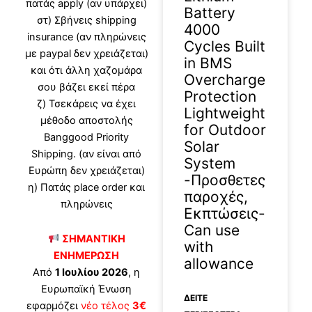
πατάς apply (αν υπάρχει)
Battery
στ) Σβήνεις shipping
4000
insurance (αν πληρώνεις
Cycles Built
με paypal δεν χρειάζεται)
in BMS
και ότι άλλη χαζομάρα
Overcharge
σου βάζει εκεί πέρα
Protection
ζ) Τσεκάρεις να έχει
Lightweight
μέθοδο αποστολής
for Outdoor
Banggood Priority
Solar
Shipping. (αν είναι από
System
Ευρώπη δεν χρειάζεται)
-Προσθετες
η) Πατάς place order και
παροχές,
πληρώνεις
Εκπτώσεις-
Can use
ΣΗΜΑΝΤΙΚΗ
with
ΕΝΗΜΕΡΩΣΗ
allowance
Από
1 Ιουλίου 2026
, η
Ευρωπαϊκή Ένωση
ΔΕΊΤΕ
εφαρμόζει
νέο τέλος
3€