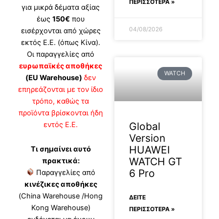
ΠΕΡΙΣΣΟΤΕΡΑ »
για μικρά δέματα αξίας
έως
150€
που
04/08/2026
εισέρχονται από χώρες
εκτός Ε.Ε. (όπως Κίνα).
Οι παραγγελίες από
ευρωπαϊκές αποθήκες
WATCH
(EU Warehouse)
δεν
επηρεάζονται με τον ίδιο
τρόπο, καθώς τα
προϊόντα βρίσκονται ήδη
Global
εντός Ε.Ε.
Version
HUAWEI
Τι σημαίνει αυτό
WATCH GT
πρακτικά:
6 Pro
Παραγγελίες από
κινέζικες αποθήκες
(China Warehouse /Hong
ΔΕΊΤΕ
Kong Warehouse)
ΠΕΡΙΣΣΟΤΕΡΑ »