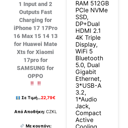
RAM 512GB
1 Input and 2
PCIe NVMe
Outputs Fast
SSD,
Charging for
DP+Dual
iPhone 17 17Pro
HDMI 2.1
16 Max 15 14 13
4K Triple
for Huawei Mate
Display,
WiFi 5
Xts for Xiaomi
Bluetooth
17pro for
5.0, Dual
SAMSUNG for
Gigabit
OPPO
Ethernet,
3*USB-A
3.2,
Σε
Τιμή…
22,79€
1*Audio
Jack,
Από Αποθήκη:
CZKL
Compact
Active
Cooling
Με κουπόνι: