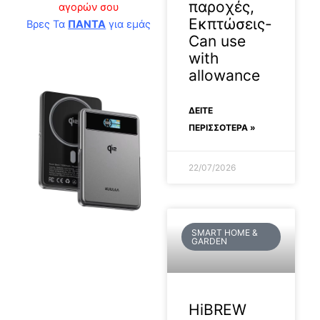
παροχές,
αγορών σου
Εκπτώσεις-
Βρες Τα
ΠΑΝΤΑ
για εμάς
Can use
with
allowance
ΔΕΊΤΕ
ΠΕΡΙΣΣΟΤΕΡΑ »
22/07/2026
SMART HOME &
2026-07-07
GARDEN
HiBREW