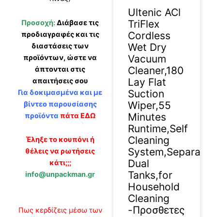
Ultenic ACl
TriFlex
Προσοχή:
Διάβασε τις
Cordless
προδιαγραφές και τις
Wet Dry
διαστάσεις των
Vacuum
προϊόντων, ώστε να
Cleaner,180
άπτονται στις
Lay Flat
απαιτήσεις σου
Suction
Για δοκιμασμένα και με
Wiper,55
βίντεο παρουσίασης
Minutes
προϊόντα
πάτα ΕΔΩ
Runtime,Self
Cleaning
Έληξε το κουπόνι ή
System,Separated
θέλεις να ρωτήσεις
Dual
κάτι;;;
Tanks,for
info@unpackman.gr
Household
Cleaning
-Προσθετες
Πως κερδίζεις μέσω των