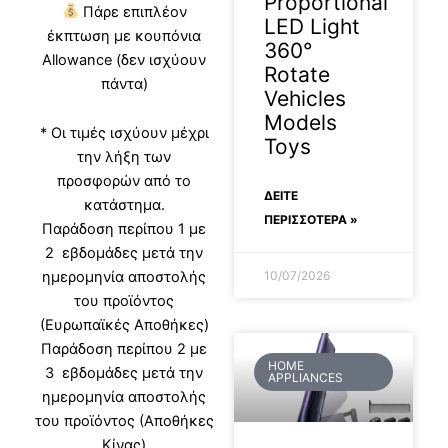
Proportional
Πάρε επιπλέον
LED Light
έκπτωση με κουπόνια
360°
Allowance (δεν ισχύουν
Rotate
πάντα)
Vehicles
Models
* Οι τιμές ισχύουν μέχρι
Toys
την λήξη των
προσφορών από το
ΔΕΊΤΕ
κατάστημα.
ΠΕΡΙΣΣΟΤΕΡΑ »
Παράδοση περίπου 1 με
2 εβδομάδες μετά την
10/07/2026
ημερομηνία αποστολής
του προϊόντος
(Ευρωπαϊκές Αποθήκες)
Παράδοση περίπου 2 με
HOME
3 εβδομάδες μετά την
APPLIANCES
ημερομηνία αποστολής
του προϊόντος (Αποθήκες
Κίνας)