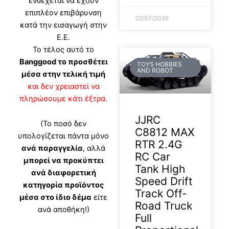
ενδέχεται να έχουν
επιπλέον επιβάρυνση
22/07/2026
κατά την εισαγωγή στην
Ε.Ε.
Το τέλος αυτό το
Banggood το προσθέτει
TOYS HOBBIES
AND ROBOT
μέσα στην τελική τιμή
και δεν χρειαστεί να
πληρώσουμε κάτι έξτρα.
JJRC
(Το ποσό δεν
C8812 MAX
υπολογίζεται πάντα μόνο
RTR 2.4G
ανά παραγγελία
, αλλά
RC Car
μπορεί να προκύπτει
Tank High
ανά διαφορετική
Speed Drift
κατηγορία προϊόντος
Track Off-
μέσα στο ίδιο δέμα
είτε
Road Truck
ανά αποθήκη!)
Full