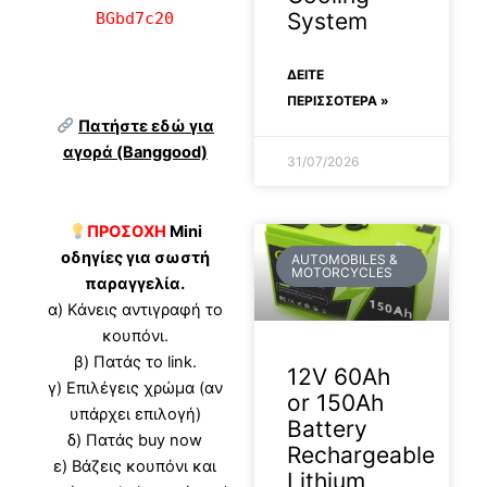
System
BGbd7c20
ΔΕΊΤΕ
ΠΕΡΙΣΣΟΤΕΡΑ »
Πατήστε εδώ για
αγορά (Banggood)
31/07/2026
ΠΡΟΣΟΧΗ
Mini
οδηγίες για σωστή
AUTOMOBILES &
MOTORCYCLES
παραγγελία.
α) Κάνεις αντιγραφή το
κουπόνι.
β) Πατάς το link.
12V 60Ah
γ) Επιλέγεις χρώμα (αν
or 150Ah
υπάρχει επιλογή)
Battery
δ) Πατάς buy now
Rechargeable
ε) Βάζεις κουπόνι και
Lithium