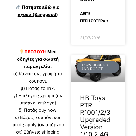
Πατήστε εδώ για
ΔΕΊΤΕ
αγορά (Banggood)
ΠΕΡΙΣΣΟΤΕΡΑ »
31/07/2026
ΠΡΟΣΟΧΗ
Mini
οδηγίες για σωστή
TOYS HOBBIES
παραγγελία.
AND ROBOT
α) Κάνεις αντιγραφή το
κουπόνι.
β) Πατάς το link.
γ) Επιλέγεις χρώμα (αν
HB Toys
υπάρχει επιλογή)
RTR
δ) Πατάς buy now
R1001/2/3
ε) Βάζεις κουπόνι και
Upgraded
πατάς apply (αν υπάρχει)
Version
στ) Σβήνεις shipping
1/10 2.4G