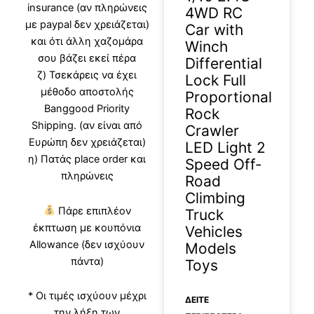
insurance (αν πληρώνεις
4WD RC
με paypal δεν χρειάζεται)
Car with
και ότι άλλη χαζομάρα
Winch
σου βάζει εκεί πέρα
Differential
ζ) Τσεκάρεις να έχει
Lock Full
μέθοδο αποστολής
Proportional
Banggood Priority
Rock
Shipping. (αν είναι από
Crawler
Ευρώπη δεν χρειάζεται)
LED Light 2
η) Πατάς place order και
Speed Off-
πληρώνεις
Road
Climbing
Πάρε επιπλέον
Truck
έκπτωση με κουπόνια
Vehicles
Allowance (δεν ισχύουν
Models
πάντα)
Toys
* Οι τιμές ισχύουν μέχρι
ΔΕΊΤΕ
την λήξη των