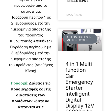
ΠΕΡΙΣΣΟΤΕΡΑ »
προσφορών από το
κατάστημα.
10/07/2026
Παράδοση περίπου 1 με
2 εβδομάδες μετά την
ημερομηνία αποστολής
του προϊόντος
AUTOMOBILES &
MOTORCYCLES
(Ευρωπαϊκές Αποθήκες)
Παράδοση περίπου 2 με
3 εβδομάδες μετά την
ημερομηνία αποστολής
4 in 1 Multi
του προϊόντος (Αποθήκες
function
Κίνας)
Car
Emergency
Προσοχή:
Διάβασε τις
Starter
προδιαγραφές και τις
Intelligent
διαστάσεις των
Digital
προϊόντων, ώστε να
Display 12V
άπτονται στις