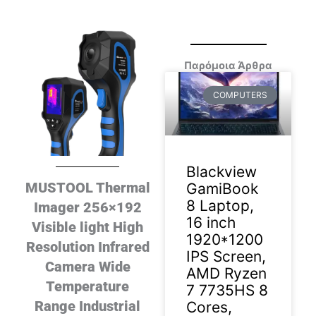
Παρόμοια Άρθρα
COMPUTERS
Blackview
MUSTOOL Thermal
GamiBook
8 Laptop,
Imager 256×192
16 inch
Visible light High
1920*1200
Resolution Infrared
IPS Screen,
Camera Wide
AMD Ryzen
Temperature
7 7735HS 8
Range Industrial
Cores,