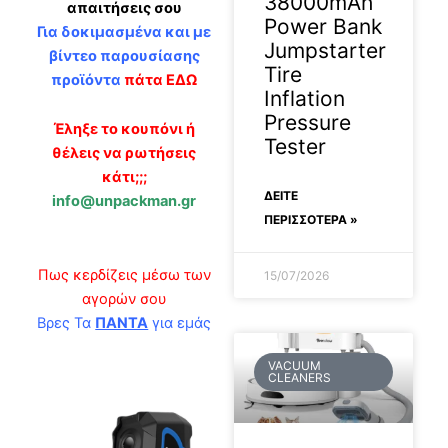
38000mAh
απαιτήσεις σου
Power Bank
Για δοκιμασμένα και με
Jumpstarter
βίντεο παρουσίασης
Tire
προϊόντα
πάτα ΕΔΩ
Inflation
Pressure
Έληξε το κουπόνι ή
Tester
θέλεις να ρωτήσεις
κάτι;;;
ΔΕΊΤΕ
info@unpackman.gr
ΠΕΡΙΣΣΟΤΕΡΑ »
Πως κερδίζεις μέσω των
15/07/2026
αγορών σου
Βρες Τα
ΠΑΝΤΑ
για εμάς
VACUUM
CLEANERS