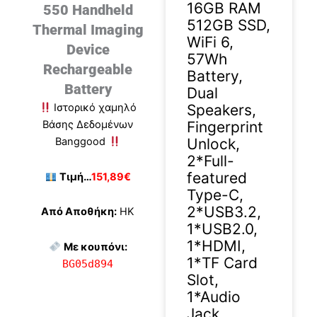
16GB RAM
550 Handheld
512GB SSD,
Thermal Imaging
WiFi 6,
Device
57Wh
Rechargeable
Battery,
Battery
Dual
Speakers,
Ιστορικό χαμηλό
Fingerprint
Βάσης Δεδομένων
Unlock,
Banggood
2*Full-
featured
Τιμή…
151,89€
Type-C,
2*USB3.2,
Από Αποθήκη:
HK
1*USB2.0,
1*HDMI,
Με κουπόνι:
1*TF Card
BG05d894
Slot,
1*Audio
Jack