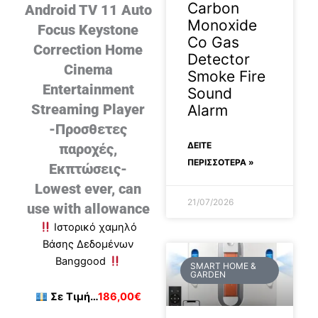
Carbon
Android TV 11 Auto
Monoxide
Focus Keystone
Co Gas
Correction Home
Detector
Cinema
Smoke Fire
Entertainment
Sound
Streaming Player
Alarm
-Προσθετες
ΔΕΊΤΕ
παροχές,
ΠΕΡΙΣΣΟΤΕΡΑ »
Εκπτώσεις-
Lowest ever, can
21/07/2026
use with allowance
Ιστορικό χαμηλό
Βάσης Δεδομένων
Banggood
SMART HOME &
GARDEN
Σε
Τιμή…
186,00€