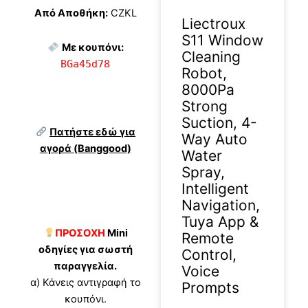
Από Αποθήκη:
CZKL
Liectroux
S11 Window
Με κουπόνι:
Cleaning
BGa45d78
Robot,
8000Pa
Strong
Suction, 4-
Πατήστε εδώ για
Way Auto
αγορά (Banggood)
Water
Spray,
Intelligent
Navigation,
Tuya App &
ΠΡΟΣΟΧΗ
Mini
Remote
οδηγίες για σωστή
Control,
παραγγελία.
Voice
α) Κάνεις αντιγραφή το
Prompts
κουπόνι.