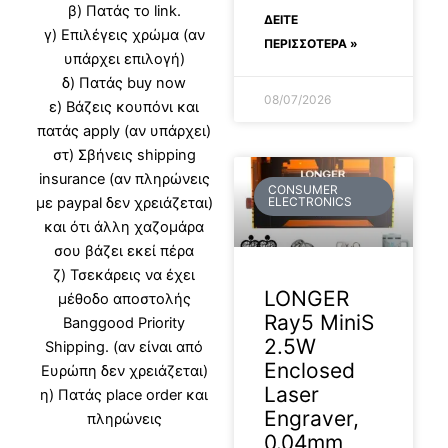
β) Πατάς το link.
ΔΕΊΤΕ
γ) Επιλέγεις χρώμα (αν
ΠΕΡΙΣΣΟΤΕΡΑ »
υπάρχει επιλογή)
δ) Πατάς buy now
08/07/2026
ε) Βάζεις κουπόνι και
πατάς apply (αν υπάρχει)
στ) Σβήνεις shipping
insurance (αν πληρώνεις
CONSUMER
με paypal δεν χρειάζεται)
ELECTRONICS
και ότι άλλη χαζομάρα
σου βάζει εκεί πέρα
ζ) Τσεκάρεις να έχει
LONGER
μέθοδο αποστολής
Ray5 MiniS
Banggood Priority
2.5W
Shipping. (αν είναι από
Enclosed
Ευρώπη δεν χρειάζεται)
Laser
η) Πατάς place order και
Engraver,
πληρώνεις
0.04mm