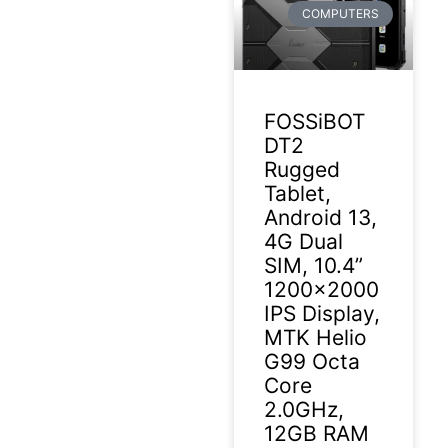
COMPUTERS
FOSSiBOT
DT2
Rugged
Tablet,
Android 13,
4G Dual
SIM, 10.4”
1200×2000
IPS Display,
MTK Helio
G99 Octa
Core
2.0GHz,
12GB RAM