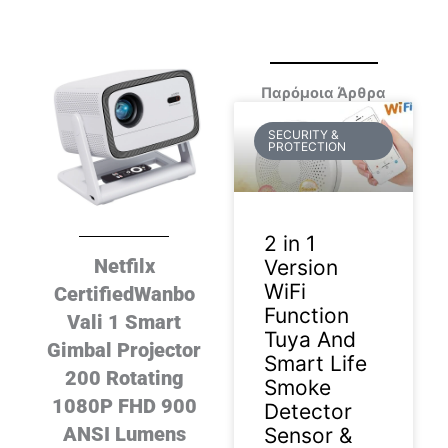
Παρόμοια Άρθρα
SECURITY &
PROTECTION
2 in 1
Netfilx
Version
WiFi
CertifiedWanbo
Function
Vali 1 Smart
Tuya And
Gimbal Projector
Smart Life
200 Rotating
Smoke
1080P FHD 900
Detector
ANSI Lumens
Sensor &