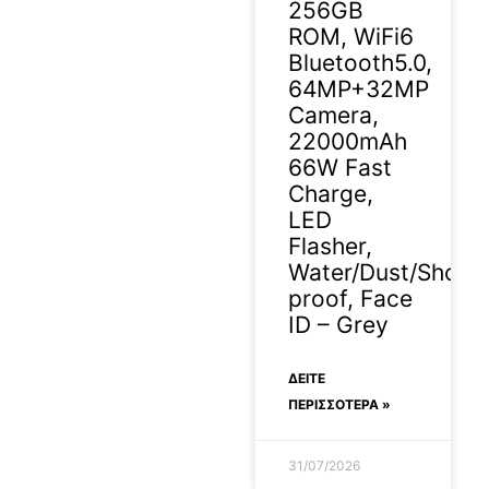
256GB
ROM, WiFi6
Bluetooth5.0,
64MP+32MP
Camera,
22000mAh
66W Fast
Charge,
LED
Flasher,
Water/Dust/Shock
proof, Face
ID – Grey
ΔΕΊΤΕ
ΠΕΡΙΣΣΟΤΕΡΑ »
31/07/2026