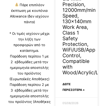
Precision,
Πάρε επιπλέον
12000mm/min
έκπτωση με κουπόνια
Speed,
Allowance (δεν ισχύουν
130×140mm
πάντα)
Work Area,
Class 1
* Οι τιμές ισχύουν μέχρι
Safety
την λήξη των
Protection,
προσφορών από το
WiFi/USB/App
κατάστημα.
Control,
Παράδοση περίπου 1 με
Compatible
2 εβδομάδες μετά την
with
ημερομηνία αποστολής
Wood/Acrylic/Leat
του προϊόντος
(Ευρωπαϊκές Αποθήκες)
ΔΕΊΤΕ
Παράδοση περίπου 2 με
ΠΕΡΙΣΣΟΤΕΡΑ »
3 εβδομάδες μετά την
ημερομηνία αποστολής
του προϊόντος (Αποθήκες
05/08/2026