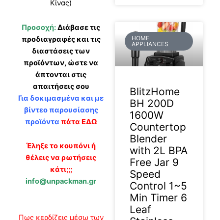
Κίνας)
Προσοχή:
Διάβασε τις
HOME
προδιαγραφές και τις
APPLIANCES
διαστάσεις των
προϊόντων, ώστε να
άπτονται στις
απαιτήσεις σου
BlitzHome
Για δοκιμασμένα και με
BH 200D
βίντεο παρουσίασης
1600W
προϊόντα
πάτα ΕΔΩ
Countertop
Blender
Έληξε το κουπόνι ή
with 2L BPA
θέλεις να ρωτήσεις
Free Jar 9
κάτι;;;
Speed
info@unpackman.gr
Control 1~5
Min Timer 6
Leaf
Πως κερδίζεις μέσω των