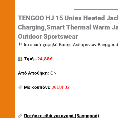
TENGOO HJ 15 Uniex Heated Jac
Charging,Smart Thermal Warm Ja
Outdoor Sportswear
Ιστορικό χαμηλό Βάσης Δεδομένων Banggoo
Τιμή…
24,88€
Από Αποθήκη:
CN
Με κουπόνι:
BGEUH32
Πατήστε εδώ για αγορά (Banggood)