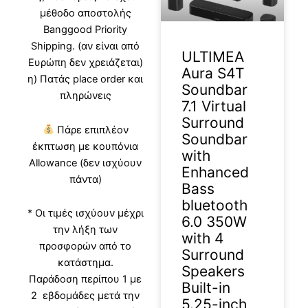
μέθοδο αποστολής
Banggood Priority
Shipping. (αν είναι από
ULTIMEA
Ευρώπη δεν χρειάζεται)
Aura S4T
η) Πατάς place order και
Soundbar
πληρώνεις
7.1 Virtual
Surround
Πάρε επιπλέον
Soundbar
έκπτωση με κουπόνια
with
Allowance (δεν ισχύουν
Enhanced
πάντα)
Bass
bluetooth
* Οι τιμές ισχύουν μέχρι
6.0 350W
την λήξη των
with 4
προσφορών από το
Surround
κατάστημα.
Speakers
Παράδοση περίπου 1 με
Built-in
2 εβδομάδες μετά την
5.25-inch