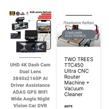
Παρόμοια Άρθρα
CONSUMER
ELECTRONICS
TWO TREES
UHD 4K Dash Cam
TTC450
Ultra CNC
Dual Lens
Router
3840x2160P AI
Machine +
Driver Assistance
Vacuum
ADAS GPS WiFi
Cleaner
Wide Angle Night
Vision Car DVR
ΔΕΊΤΕ