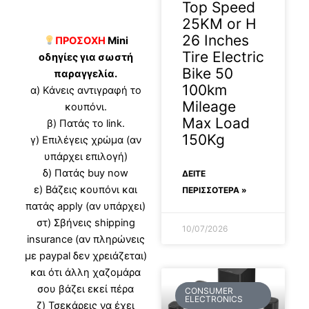
Top Speed
25KM or H
26 Inches
ΠΡΟΣΟΧΗ
Mini
Tire Electric
οδηγίες για σωστή
Bike 50
παραγγελία.
100km
α) Κάνεις αντιγραφή το
Mileage
κουπόνι.
Max Load
β) Πατάς το link.
150Kg
γ) Επιλέγεις χρώμα (αν
υπάρχει επιλογή)
δ) Πατάς buy now
ΔΕΊΤΕ
ε) Βάζεις κουπόνι και
ΠΕΡΙΣΣΟΤΕΡΑ »
πατάς apply (αν υπάρχει)
στ) Σβήνεις shipping
10/07/2026
insurance (αν πληρώνεις
με paypal δεν χρειάζεται)
και ότι άλλη χαζομάρα
σου βάζει εκεί πέρα
CONSUMER
ELECTRONICS
ζ) Τσεκάρεις να έχει