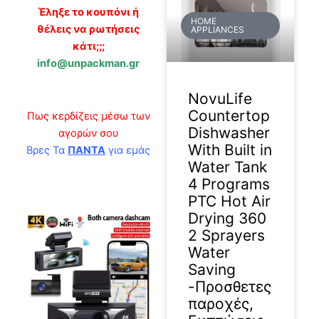
Έληξε το κουπόνι ή
HOME
θέλεις να ρωτήσεις
APPLIANCES
κάτι;;;
info@unpackman.gr
NovuLife
Countertop
Πως κερδίζεις μέσω των
Dishwasher
αγορών σου
With Built in
Βρες Τα
ΠΑΝΤΑ
για εμάς
Water Tank
4 Programs
PTC Hot Air
Drying 360
2 Sprayers
Water
Saving
-Προσθετες
παροχές,