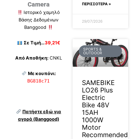
Camera
ΠΕΡΙΣΣΟΤΕΡΑ »
Ιστορικό χαμηλό
Βάσης Δεδομένων
29/07/2026
Banggood
Σε
Τιμή…
39,21€
SPORTS &
OUTDOOR
Από Αποθήκη:
CNKL
Με κουπόνι:
BG818c71
SAMEBIKE
LO26 Plus
Electric
Bike 48V
15AH
Πατήστε εδώ για
1000W
αγορά (Banggood)
Motor
Recommended