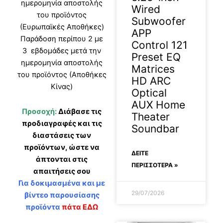
ημερομηνία αποστολής
Wired
του προϊόντος
Subwoofer
(Ευρωπαϊκές Αποθήκες)
APP
Παράδοση περίπου 2 με
Control 121
3 εβδομάδες μετά την
Preset EQ
ημερομηνία αποστολής
Matrices
του προϊόντος (Αποθήκες
HD ARC
Κίνας)
Optical
AUX Home
Προσοχή:
Διάβασε τις
Theater
προδιαγραφές και τις
Soundbar
διαστάσεις των
προϊόντων, ώστε να
ΔΕΊΤΕ
άπτονται στις
ΠΕΡΙΣΣΟΤΕΡΑ »
απαιτήσεις σου
Για δοκιμασμένα και με
29/07/2026
βίντεο παρουσίασης
προϊόντα
πάτα ΕΔΩ