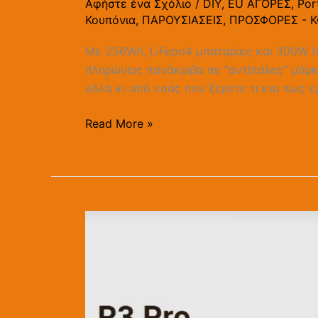
Αφήστε ένα Σχόλιο
/
DIY
,
EU ΑΓΟΡΕΣ
,
Por
Κουπόνια
,
ΠΑΡΟΥΣΙΑΣΕΙΣ
,
ΠΡΟΣΦΟΡΕΣ - 
Με 256Wh, LiFepo4 μπαταρίες και 300W (6
πληρώνεις πανάκριβα σε “αντίπαλες” μάρ
αλλά κι από εσάς που ξέρετε τι και πως ε
Read More »
R3
Pro:
To
“ΑΠΟΛΥΤΟ”
Mini
PC,