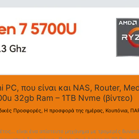
 PC, που είναι και NAS, Router, Me
00u 32gb Ram – 1TB Nvme (βίντεο)
ιδικές Προσφορές
,
Η προσφορά της ημέρας
,
Κουπόνια
,
ΠΑ
φέτος… είναι ένα απίστευτο μηχάνημα με τρομερές δυνατ