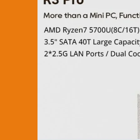
που
είναι
και
NAS,
Router,
Media
Center
Στα
379€
ΚΟΜΠΛΕ!!!
Με
Ryzen
7
5700u
32gb
Ram
–