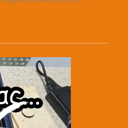
ν κορυφαία του έκδοση σε με Ryzen 7