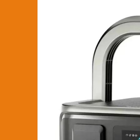
Τα
Πράγματα
είναι
“ΣΟΒΑΡΑ”…
Power
Station
ΣΗΜΕΡΑ
Στα
143€
ΚΟΜΠΛΕ!
Allpowers
VOLIX
P300
LITE
με
5
χρόνια
Εγγύηση