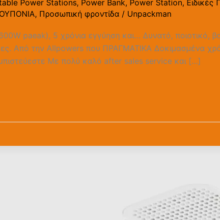
table Power Stations
,
Power Bank
,
Power Station
,
Ειδικές
ΚΟΥΠΟΝΙΑ
,
Προσωπική φροντίδα
/
Unpackman
00W paeak), 5 χρόνια εγγύηση και… Δυνατό, ποιοτικό, βο
κες. Από την Allpowers που ΠΡΑΓΜΑΤΙΚΑ Δοκιμασμένα χρ
μπιστεύεστε Με πολύ καλό after sales service και […]