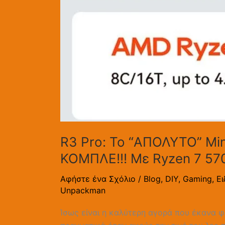
1TB
Nvme
(βίντεο)
R3 Pro: To “ΑΠΟΛΥΤΟ” Mini
ΚΟΜΠΛΕ!!! Με Ryzen 7 57
Αφήστε ένα Σχόλιο
/
Blog
,
DIY
,
Gaming
,
Ε
Unpackman
Ίσως είναι η καλύτερη αγορά που έκανα 