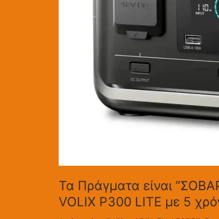
Τα Πράγματα είναι “ΣΟΒΑ
VOLIX P300 LITE με 5 χρό