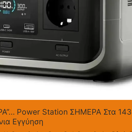
ΡΑ”… Power Station ΣΗΜΕΡΑ Στα 14
νια Εγγύηση